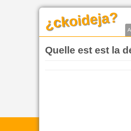
¿ckoideja?
A
Quelle est est la d