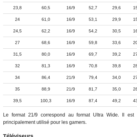
23,8
60,5
16/9
52,7
29,6
1
24
61,0
16/9
53,1
29,9
1
24,5
62,2
16/9
54,2
30,5
1
27
68,6
16/9
59,8
33,6
2
31,5
80,0
16/9
69,7
39,2
2
32
81,3
16/9
70,8
39,8
2
34
86,4
21/9
79,4
34,0
2
35
88,9
21/9
81,7
35,0
2
39,5
100,3
16/9
87,4
49,2
4
Le format 21/9 correspond au format Ultra Wide. Il est
principalement utilisé pour les gamers.
Téléviseurs