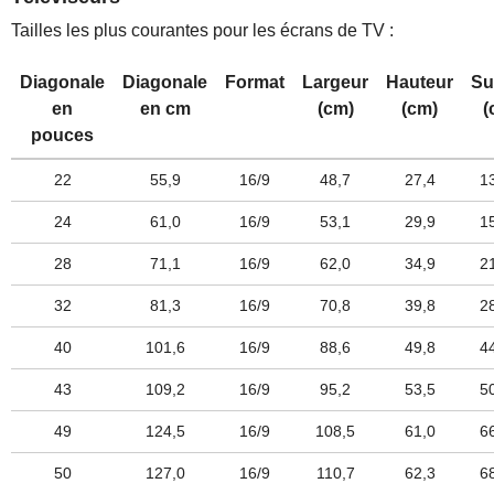
Tailles les plus courantes pour les écrans de TV :
Diagonale
Diagonale
Format
Largeur
Hauteur
Su
en
en cm
(cm)
(cm)
(
pouces
22
55,9
16/9
48,7
27,4
1
24
61,0
16/9
53,1
29,9
1
28
71,1
16/9
62,0
34,9
2
32
81,3
16/9
70,8
39,8
2
40
101,6
16/9
88,6
49,8
4
43
109,2
16/9
95,2
53,5
5
49
124,5
16/9
108,5
61,0
6
50
127,0
16/9
110,7
62,3
6