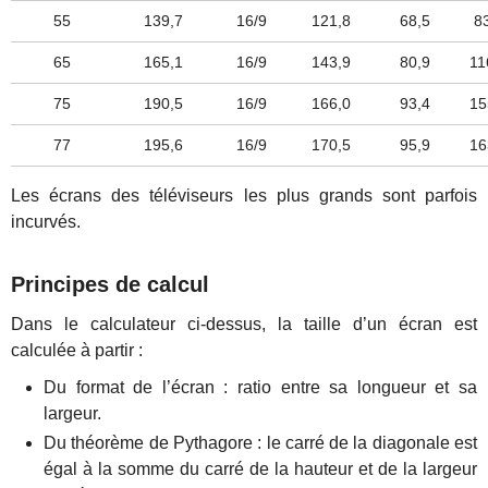
55
139,7
16/9
121,8
68,5
8
65
165,1
16/9
143,9
80,9
11
75
190,5
16/9
166,0
93,4
15
77
195,6
16/9
170,5
95,9
16
Les écrans des téléviseurs les plus grands sont parfois
incurvés.
Principes de calcul
Dans le calculateur ci-dessus, la taille d’un écran est
calculée à partir :
Du format de l’écran : ratio entre sa longueur et sa
largeur.
Du théorème de Pythagore : le carré de la diagonale est
égal à la somme du carré de la hauteur et de la largeur