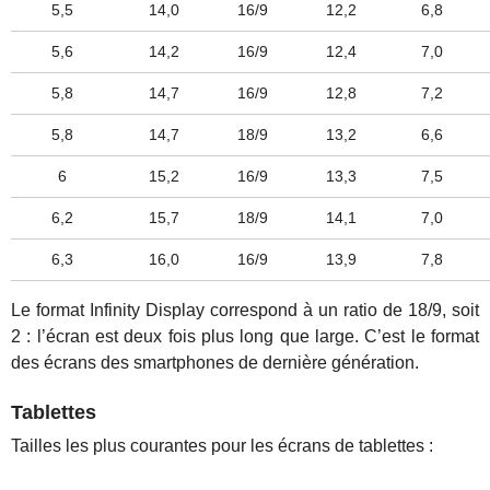
5,5
14,0
16/9
12,2
6,8
5,6
14,2
16/9
12,4
7,0
5,8
14,7
16/9
12,8
7,2
5,8
14,7
18/9
13,2
6,6
6
15,2
16/9
13,3
7,5
6,2
15,7
18/9
14,1
7,0
6,3
16,0
16/9
13,9
7,8
Le format Infinity Display correspond à un ratio de 18/9, soit
2 : l’écran est deux fois plus long que large. C’est le format
des écrans des smartphones de dernière génération.
Tablettes
Tailles les plus courantes pour les écrans de tablettes :