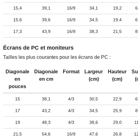
15,4
39,1
16/9
34,1
19,2
6
15,6
39,6
16/9
34,5
19,4
6
17,3
43,9
16/9
38,3
21,5
8
Écrans de PC et moniteurs
Tailles les plus courantes pour les écrans de PC :
Diagonale
Diagonale
Format
Largeur
Hauteur
Su
en
en cm
(cm)
(cm)
(
pouces
15
38,1
4/3
30,5
22,9
6
17
43,2
4/3
34,5
25,9
8
19
48,3
4/3
38,6
29,0
1
21,5
54,6
16/9
47,6
26,8
1